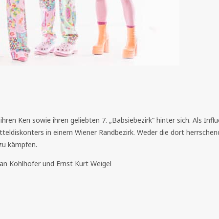
ren Ken sowie ihren geliebten 7. „Babsiebezirk“ hinter sich. Als Influe
teldiskonters in einem Wiener Randbezirk. Weder die dort herrschend
 zu kämpfen.
ian Kohlhofer und Ernst Kurt Weigel