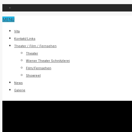
MENU
Vita
Kontakt/Links
Theater / Film / Fernsehen
Theater
Wiener Theater Schnitzlerei
Film/Fernsehen
Showreel
News
Galerie