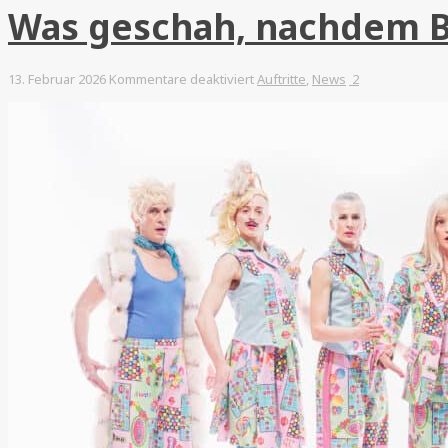
Was geschah, nachdem B
für
13. Februar 2026
Kommentare deaktiviert
Auftritte
,
News
2
Was
geschah,
nachdem
BABSIE
ihren
Ken…?
(2026)