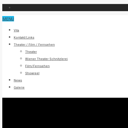
MENU
Vita
Kontakt/Links
Theater / Film / Fernsehen
Theater
Wiener Theater Schnitzlerei
Film/Fernsehen
Showreel
News
Galerie