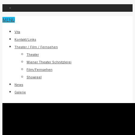
MENU
Vita
Kontakt/Links
Theater / Film / Fernsehen
Theater
Wiener Theater Schnitzlerei
Film/Fernsehen
Showreel
News
Galerie