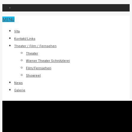
MENU
Vita
Kontakt/Links
Theater / Film / Fernsehen
Theater
Wiener Theater Schnitzlerei
Film/Fernsehen
Showreel
News
Galerie