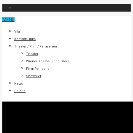
MENU
Vita
Kontakt/Links
Theater / Film / Fernsehen
Theater
Wiener Theater Schnitzlerei
Film/Fernsehen
Showreel
News
Galerie