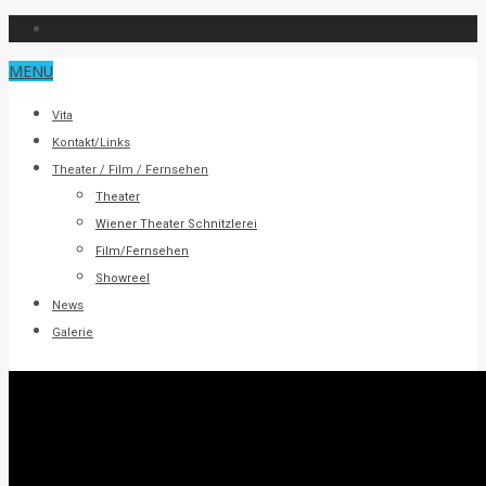
MENU
Vita
Kontakt/Links
Theater / Film / Fernsehen
Theater
Wiener Theater Schnitzlerei
Film/Fernsehen
Showreel
News
Galerie