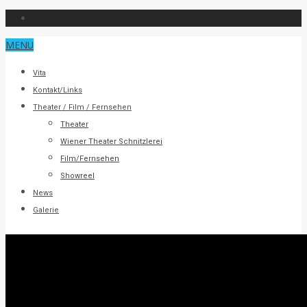
MENU
Vita
Kontakt/Links
Theater / Film / Fernsehen
Theater
Wiener Theater Schnitzlerei
Film/Fernsehen
Showreel
News
Galerie