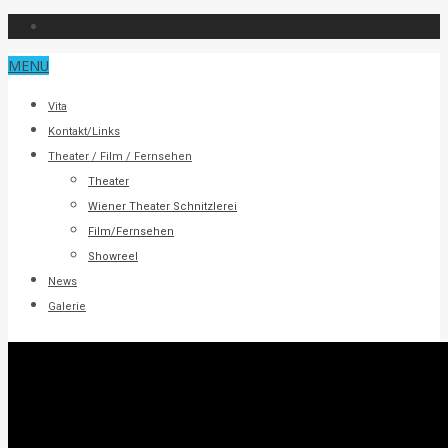
MENU
Vita
Kontakt/Links
Theater / Film / Fernsehen
Theater
Wiener Theater Schnitzlerei
Film/Fernsehen
Showreel
News
Galerie