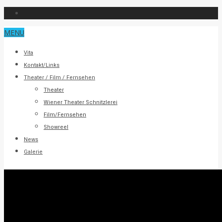
MENU
Vita
Kontakt/Links
Theater / Film / Fernsehen
Theater
Wiener Theater Schnitzlerei
Film/Fernsehen
Showreel
News
Galerie