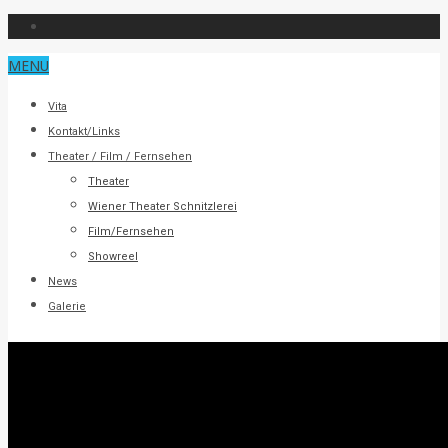
MENU
Vita
Kontakt/Links
Theater / Film / Fernsehen
Theater
Wiener Theater Schnitzlerei
Film/Fernsehen
Showreel
News
Galerie