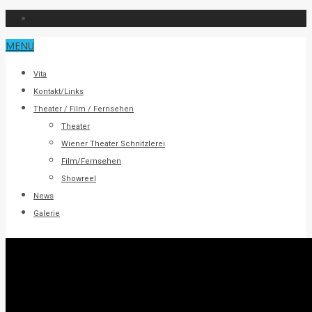
MENU
Vita
Kontakt/Links
Theater / Film / Fernsehen
Theater
Wiener Theater Schnitzlerei
Film/Fernsehen
Showreel
News
Galerie