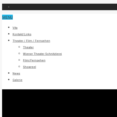
MENU
Vita
Kontakt/Links
Theater / Film / Fernsehen
Theater
Wiener Theater Schnitzlerei
Film/Fernsehen
Showreel
News
Galerie